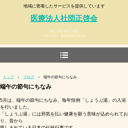
地域に密着したサービスを提供しています
医療法人社団正啓会
TEL.076-451-7001
〒931-8431 富山市針原中町336
トップ
›
ブログ
›
端午の節句にちなみ
端午の節句にちなみ
5月は、端午の節句にちなみ、毎年恒例「しょうぶ湯」の入浴
を行いました。
「しょうぶ湯」には邪気を払い健康を願う意味が込められてお
り、昔から
親しまれて
いる日本の伝統行事です。