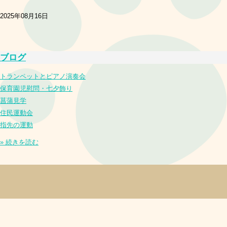
2025年08月16日
ブログ
トランペットとピアノ演奏会
保育園児慰問・七夕飾り
菖蒲見学
住民運動会
指先の運動
» 続きを読む